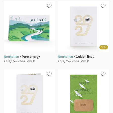
100% personalisierbare Karten
Adressaufkleber für Umschläge
★ Gratis Musterkarten
Menüs
★ Angebot anfragen
Thekenaufsteller
Gold
Aufkleber
Neuheiten
Pure energy
Neuheiten
Golden lines
ab 1,15 € ohne MwSt
ab 1,75 € ohne MwSt