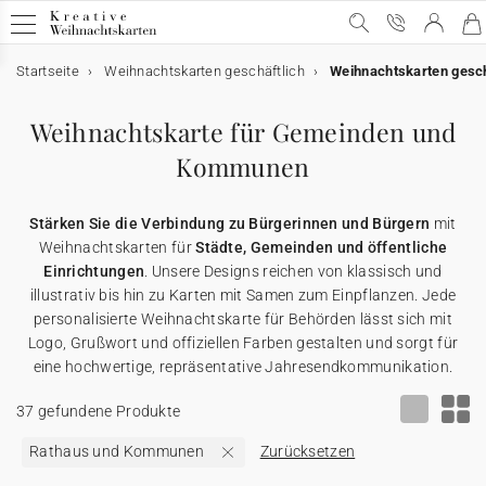
Startseite
Weihnachtskarten geschäftlich
Weihnachtskarten gesch
Geschäftliche Weihnachtskarten
Geschäftliche Weihnachtskarten
E-Karten
Weihnachtskarten mit Schokolade
Werbeartikel für Unternehmen
Weihnachtskarte für Gemeinden und
Alle geschäftlichen Weihnachtskarten
E-Karten
Alle E-Karten
Alle Weihnachtskarten mit Schokolade
Alle Werbeartikel
Kommunen
Weihnachtskarten mit Gold
Animierte E-Karten
Weihnachtskarten mit Schokolade
Schokoladenetui
Poster
Stärken Sie die Verbindung zu Bürgerinnen und Bürgern
mit
Weihnachtskarten für
Städte, Gemeinden und öffentliche
Lustige Weihnachtskarten
Weihnachtskarten-Video
Schokoladentafel
Werbeartikel für Unternehmen
Einwegkameras
Einrichtungen
. Unsere Designs reichen von klassisch und
illustrativ bis hin zu Karten mit Samen zum Einpflanzen. Jede
personalisierte Weihnachtskarte für Behörden lässt sich mit
Weihnachtliche Karten
Weihnachtskarten-Video Premium
Karte mit zwei Schokoladen
Geschenkgutscheine
Logo, Grußwort und offiziellen Farben gestalten und sorgt für
eine hochwertige, repräsentative Jahresendkommunikation.
Originelle Weihnachtskarten
★ Gratis Musterkarten
Danksagungskarten
37 gefundene Produkte
Rathaus und Kommunen
Zurücksetzen
Karten mit Blumensamen
★ Angebot anfragen
Postkarten