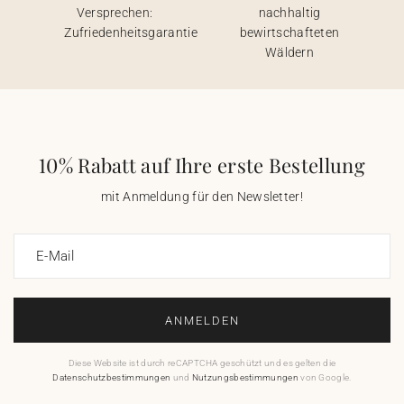
Versprechen:
nachhaltig
Zufriedenheitsgarantie
bewirtschafteten
Wäldern
10% Rabatt auf Ihre erste Bestellung
mit Anmeldung für den Newsletter!
E-Mail
ANMELDEN
Diese Website ist durch reCAPTCHA geschützt und es gelten die
Datenschutzbestimmungen
und
Nutzungsbestimmungen
von Google.