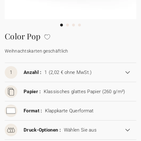
100% personalisierbare Karten
Adressaufkleber für Umschläge
★ Gratis Musterkarten
Menüs
Color Pop
★ Angebot anfragen
Thekenaufsteller
Weihnachtskarten geschäftlich
Aufkleber
1
Anzahl :
1
(2,02 € ohne MwSt.)
Papier :
Klassisches glattes Papier (260 g/m²)
Format :
Klappkarte Querformat
Druck-Optionen :
Wählen Sie aus