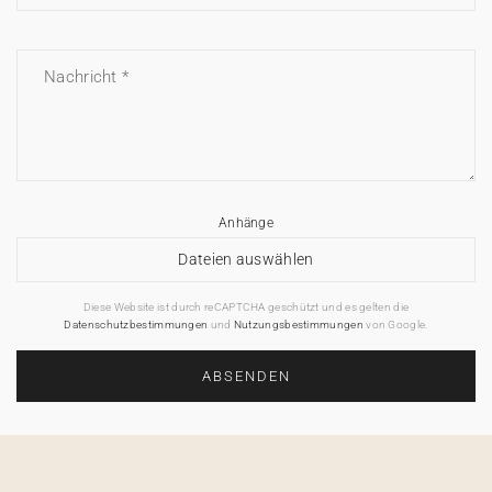
Nachricht
Anhänge
Dateien auswählen
Diese Website ist durch reCAPTCHA geschützt und es gelten die
Datenschutzbestimmungen
und
Nutzungsbestimmungen
von Google.
ABSENDEN