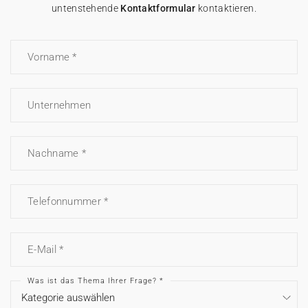
untenstehende
Kontaktformular
kontaktieren.
100% personalisierbare Karten
Adressaufkleber für Umschläge
Vorname
★ Gratis Musterkarten
Menüs
★ Angebot anfragen
Thekenaufsteller
Unternehmen
Aufkleber
Nachname
Telefonnummer
E-Mail
Was ist das Thema Ihrer Frage?