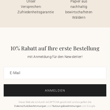
Unser
Papier aus
Versprechen:
nachhaltig
Zufriedenheitsgarantie
bewirtschafteten
Wäldern
10% Rabatt auf Ihre erste Bestellung
mit Anmeldung für den Newsletter!
E-Mail
ANMELDEN
Diese Website ist durch reCAPTCHA geschützt und es gelten die
Datenschutzbestimmungen
und
Nutzungsbestimmungen
von Google.