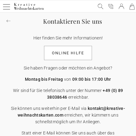
Kontaktieren Sie uns
Geschäftliche Weihnachtskarten
Geschäftliche Weihnachtskarten
E-Karten
Weihnachtskarten mit Schokolade
Werbeartikel für Unternehmen
Hier finden Sie mehr Informationen!
Alle geschäftlichen Weihnachtskarten
E-Karten
Alle E-Karten
Alle Weihnachtskarten mit Schokolade
Alle Werbeartikel
ONLINE HILFE
Weihnachtskarten mit Gold
Animierte E-Karten
Weihnachtskarten mit Schokolade
Schokoladenetui
Poster
Sie haben Fragen oder möchten ein Angebot?
Lustige Weihnachtskarten
Weihnachtskarten-Video
Schokoladentafel
Werbeartikel für Unternehmen
Einwegkameras
Montag bis Freitag
von
09:00 bis 17:00 Uhr
Wir sind für Sie telefonisch unter der Nummer
+49 (0) 89
Weihnachtliche Karten
Weihnachtskarten-Video Premium
Karte mit zwei Schokoladen
Geschenkgutscheine
38038646
erreichbar.
Sie können uns weiterhin per E-Mail via
kontakt@kreative-
Originelle Weihnachtskarten
★ Gratis Musterkarten
Danksagungskarten
weihnachtskarten.com
erreichen, wir kümmern uns
schnellstmöglich um Ihr Anliegen.
Karten mit Blumensamen
★ Angebot anfragen
Postkarten
Statt einer E-Mail können Sie uns auch über das