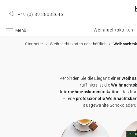
+49 (0) 89 38038646
Weihnachtskarten
Menü
Startseite
Weihnachtskarten geschäftlich
Weihnachtsk
Geschäftliche Weihnachtskarten
Geschäftliche Weihnachtskarten
E-Karten
Weihnachtskarten mit Schokolade
Werbeartikel für Unternehmen
Alle geschäftlichen Weihnachtskarten
E-Karten
Alle E-Karten
Alle Weihnachtskarten mit Schokolade
Alle Werbeartikel
Verbinden Sie die Eleganz einer
Weihna
Weihnachtskarten mit Gold
Animierte E-Karten
Weihnachtskarten mit Schokolade
Schokoladenetui
Poster
raffiniert ist die
Weihnachtsk
Unternehmenskommunikation
, das Kun
Lustige Weihnachtskarten
Weihnachtskarten-Video
Schokoladentafel
Werbeartikel für Unternehmen
Einwegkameras
– jede
professionelle Weihnachtskar
ausgewählte Schokoladen: 
Weihnachtliche Karten
Weihnachtskarten-Video Premium
Karte mit zwei Schokoladen
Geschenkgutscheine
Originelle Weihnachtskarten
★ Gratis Musterkarten
Danksagungskarten