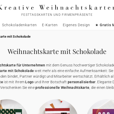
FESTTAGSKARTEN UND FIRMENPRÄSENTE
Schokoladenkarten
E-Karten
Eigenes Design
★ Gratis 
arte mit Schokolade
Weihnachtskarte mit Schokolade
chtskarte für Unternehmen
mit dem Genuss hochwertiger Schokolade, h
arte mit Schokolade
weit mehr als eine einfache Aufmerksamkeit: Sie 
den bindet, Partner würdigt und Mitarbeiter wertschätzt. Erhältlich als
te
ist mit Ihrem
Logo
und Ihrer Botschaft
personalisierbar
. Elegante 
Verschenken Sie eine
professionelle Weihnachtskarte
, die einen ble