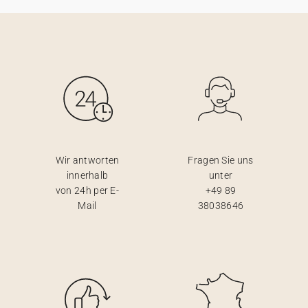
100% personalisierbare Karten
Adressaufkleber für Umschläge
★ Gratis Musterkarten
Menüs
★ Angebot anfragen
Thekenaufsteller
Aufkleber
Wir antworten
Fragen Sie uns
innerhalb
unter
von 24h per E-
+49 89
Mail
38038646