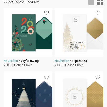
77 gefundene Produkte
100% personalisierbare Karten
Adressaufkleber für Umschläge
★ Gratis Musterkarten
Menüs
★ Angebot anfragen
Thekenaufsteller
Aufkleber
Neuheiten
Joyful swing
Neuheiten
Esperanza
210,00 € ohne MwSt
210,00 € ohne MwSt