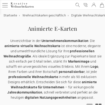
Startseite
Weihnachtskarten geschäftlich
Digitale Weihnachtskart
Geschäftliche Weihnachtskarten
Geschäftliche Weihnachtskarten
E-Karten
Weihnachtskarten mit Schokolade
Werbeartikel für Unternehmen
Animierte E-Karten
Alle geschäftlichen Weihnachtskarten
E-Karten
Alle E-Karten
Alle Weihnachtskarten mit Schokolade
Alle Werbeartikel
Unverzichtbar in der
Unternehmenskommunikation
: Die
Weihnachtskarten mit Gold
Animierte E-Karten
Weihnachtskarten mit Schokolade
Schokoladenetui
Poster
animierte virtuelle Weihnachtskarte
ist eine moderne, elegante
und umweltfreundliche Lösung für Ihre
professionellen
Weihnachtsgrüße
. Als ideale Ergänzung zur Papierkarte lässt sie
Lustige Weihnachtskarten
Weihnachtskarten-Video
Schokoladentafel
Werbeartikel für Unternehmen
Einwegkameras
sich einfach per E-Mail teilen, stärkt Ihr
Markenimage
und
schafft ein unvergessliches visuelles Erlebnis. Mit Ihrem
Logo
,
Weihnachtliche Karten
Weihnachtskarten-Video Premium
Karte mit zwei Schokoladen
Geschenkgutscheine
Ihren Farben und Ihrer Botschaft
personalisierbar
, ist jede
professionelle Weihnachtskarte
in mehr als 90 exklusiven
Designs erhältlich. Entscheiden Sie sich für diese
animierte
Originelle Weihnachtskarten
★ Gratis Musterkarten
Danksagungskarten
Weihnachtskarte für Unternehmen
– für wirkungsvolle
Jahreskommunikation
, schnell verbreitet und perfekt an die
heutigen
digitalen Nutzungsgewohnheiten
angepasst.
Karten mit Blumensamen
★ Angebot anfragen
Postkarten