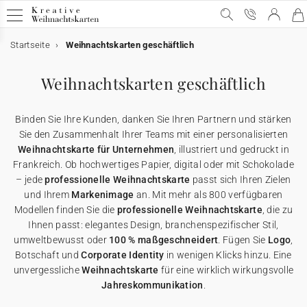
Startseite
Weihnachtskarten geschäftlich
Geschäftliche Weihnachtskarten
Geschäftliche Weihnachtskarten
E-Karten
Weihnachtskarten mit Schokolade
Werbeartikel für Unternehmen
Weihnachtskarten geschäftlich
Alle geschäftlichen Weihnachtskarten
E-Karten
Alle E-Karten
Alle Weihnachtskarten mit Schokolade
Alle Werbeartikel
Binden Sie Ihre Kunden, danken Sie Ihren Partnern und stärken
Weihnachtskarten mit Gold
Animierte E-Karten
Weihnachtskarten mit Schokolade
Schokoladenetui
Poster
Sie den Zusammenhalt Ihrer Teams mit einer personalisierten
Weihnachtskarte für Unternehmen
, illustriert und gedruckt in
Frankreich. Ob hochwertiges Papier, digital oder mit Schokolade
Lustige Weihnachtskarten
Weihnachtskarten-Video
Schokoladentafel
Werbeartikel für Unternehmen
Einwegkameras
– jede
professionelle Weihnachtskarte
passt sich Ihren Zielen
und Ihrem
Markenimage
an. Mit mehr als 800 verfügbaren
Weihnachtliche Karten
Weihnachtskarten-Video Premium
Karte mit zwei Schokoladen
Geschenkgutscheine
Modellen finden Sie die
professionelle Weihnachtskarte
, die zu
Ihnen passt: elegantes Design, branchenspezifischer Stil,
umweltbewusst oder
100 % maßgeschneidert
. Fügen Sie
Logo
,
Originelle Weihnachtskarten
★ Gratis Musterkarten
Danksagungskarten
Botschaft und
Corporate Identity
in wenigen Klicks hinzu. Eine
unvergessliche
Weihnachtskarte
für eine wirklich wirkungsvolle
Jahreskommunikation
.
Karten mit Blumensamen
★ Angebot anfragen
Postkarten