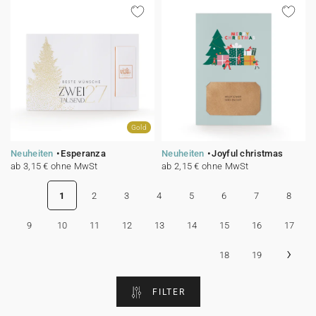
Gold
Neuheiten
Esperanza
Neuheiten
Joyful christmas
ab 3,15 € ohne MwSt
ab 2,15 € ohne MwSt
1
2
3
4
5
6
7
8
9
10
11
12
13
14
15
16
17
›
18
19
FILTER