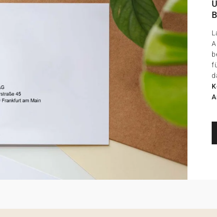
U
B
L
A
b
f
d
K
A