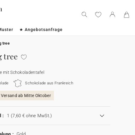
Muster
★ Angebotsanfrage
g tree
g tree
e mit Schokoladentafel
olade
Schokolade aus Frankreich
, Versand ab Mitte Oktober
 :
1
(7,60 € ohne MwSt.)
elung :
Gold