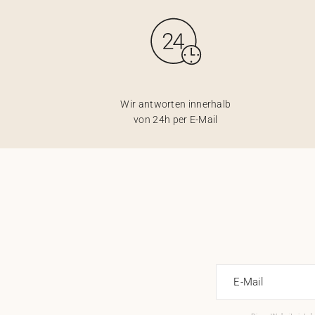
Karten mit Blumensamen
★ Angebot anfragen
Postkarten
100% personalisierbare Karten
Adressaufkleber für Umschläge
Wir antworten innerhalb
★ Gratis Musterkarten
Menüs
von 24h per E-Mail
★ Angebot anfragen
Thekenaufsteller
Aufkleber
E-Mail