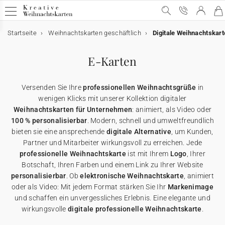
Startseite
Weihnachtskarten geschäftlich
Digitale Weihnachtskart
Geschäftliche Weihnachtskarten
Geschäftliche Weihnachtskarten
E-Karten
Weihnachtskarten mit Schokolade
Werbeartikel für Unternehmen
E-Karten
Alle geschäftlichen Weihnachtskarten
E-Karten
Alle E-Karten
Alle Weihnachtskarten mit Schokolade
Alle Werbeartikel
Versenden Sie Ihre
professionellen Weihnachtsgrüße
in
Weihnachtskarten mit Gold
Animierte E-Karten
Weihnachtskarten mit Schokolade
Schokoladenetui
Poster
wenigen Klicks mit unserer Kollektion digitaler
Weihnachtskarten für Unternehmen
: animiert, als Video oder
100 % personalisierbar
. Modern, schnell und umweltfreundlich
Lustige Weihnachtskarten
Weihnachtskarten-Video
Schokoladentafel
Werbeartikel für Unternehmen
Einwegkameras
bieten sie eine ansprechende
digitale Alternative
, um Kunden,
Partner und Mitarbeiter wirkungsvoll zu erreichen. Jede
Weihnachtliche Karten
Weihnachtskarten-Video Premium
Karte mit zwei Schokoladen
Geschenkgutscheine
professionelle Weihnachtskarte
ist mit Ihrem
Logo
, Ihrer
Botschaft, Ihren Farben und einem Link zu Ihrer Website
personalisierbar
. Ob
elektronische Weihnachtskarte
, animiert
Originelle Weihnachtskarten
★ Gratis Musterkarten
Danksagungskarten
oder als Video: Mit jedem Format stärken Sie Ihr
Markenimage
und schaffen ein unvergessliches Erlebnis. Eine elegante und
wirkungsvolle
digitale professionelle Weihnachtskarte
.
Karten mit Blumensamen
★ Angebot anfragen
Postkarten