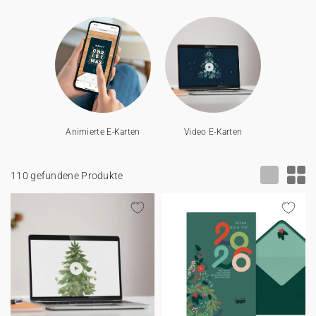
100% personalisierbare Karten
Adressaufkleber für Umschläge
★ Gratis Musterkarten
Menüs
★ Angebot anfragen
Thekenaufsteller
Animierte E-Karten
Video E-Karten
Aufkleber
110 gefundene Produkte