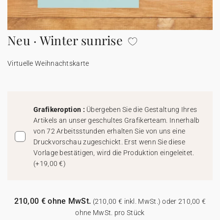
100% personalisierbare Karten
Adressaufkleber für Umschläge
Neu · Winter sunrise
★ Gratis Musterkarten
Menüs
Virtuelle Weihnachtskarte
★ Angebot anfragen
Thekenaufsteller
Aufkleber
Grafikeroption :
Übergeben Sie die Gestaltung Ihres
Artikels an unser geschultes Grafikerteam. Innerhalb
von 72 Arbeitsstunden erhalten Sie von uns eine
Druckvorschau zugeschickt. Erst wenn Sie diese
Vorlage bestätigen, wird die Produktion eingeleitet.
(
+19,00 €
)
210,00 € ohne MwSt.
(210,00 € inkl. MwSt.) oder 210,00 €
ohne MwSt. pro Stück