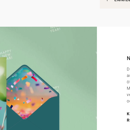
N
D
a
ö
M
v
o
K
R