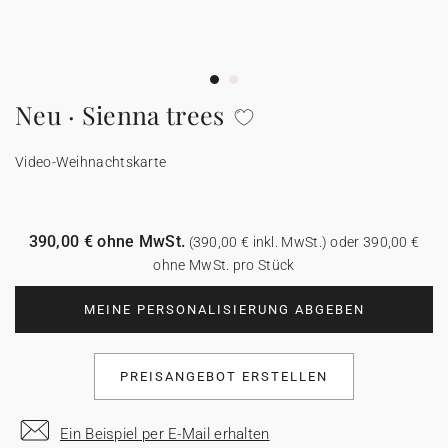
100% personalisierbare Karten
Adressaufkleber für Umschläge
★ Gratis Musterkarten
Menüs
Neu · Sienna trees
★ Angebot anfragen
Thekenaufsteller
Video-Weihnachtskarte
Aufkleber
390,00 € ohne MwSt.
(390,00 € inkl. MwSt.) oder 390,00 €
ohne MwSt. pro Stück
MEINE PERSONALISIERUNG ABGEBEN
PREISANGEBOT ERSTELLEN
Ein Beispiel per E-Mail erhalten