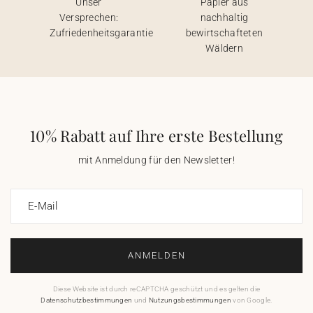
Unser
Papier aus
Versprechen:
nachhaltig
Zufriedenheitsgarantie
bewirtschafteten
Wäldern
10% Rabatt auf Ihre erste Bestellung
mit Anmeldung für den Newsletter!
E-Mail
ANMELDEN
Diese Website ist durch reCAPTCHA geschützt und es gelten die
Datenschutzbestimmungen
und
Nutzungsbestimmungen
von Google.