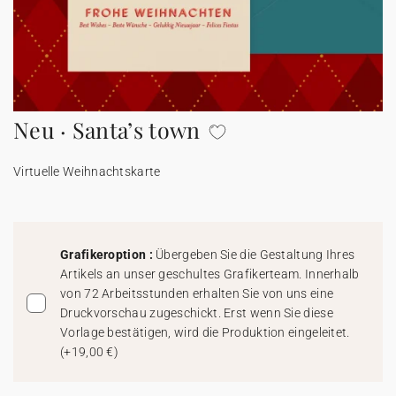
Karten mit Blumensamen
★ Angebot anfragen
Postkarten
100% personalisierbare Karten
Adressaufkleber für Umschläge
Neu · Santa’s town
★ Gratis Musterkarten
Menüs
Virtuelle Weihnachtskarte
★ Angebot anfragen
Thekenaufsteller
Aufkleber
Grafikeroption :
Übergeben Sie die Gestaltung Ihres
Artikels an unser geschultes Grafikerteam. Innerhalb
von 72 Arbeitsstunden erhalten Sie von uns eine
Druckvorschau zugeschickt. Erst wenn Sie diese
Vorlage bestätigen, wird die Produktion eingeleitet.
(
+19,00 €
)