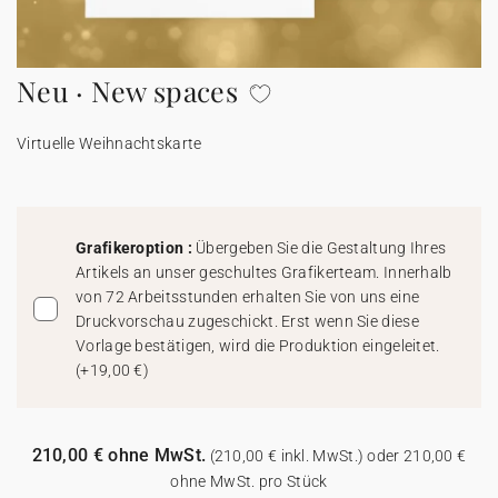
100% personalisierbare Karten
Adressaufkleber für Umschläge
Neu · New spaces
★ Gratis Musterkarten
Menüs
Virtuelle Weihnachtskarte
★ Angebot anfragen
Thekenaufsteller
Aufkleber
Grafikeroption :
Übergeben Sie die Gestaltung Ihres
Artikels an unser geschultes Grafikerteam. Innerhalb
von 72 Arbeitsstunden erhalten Sie von uns eine
Druckvorschau zugeschickt. Erst wenn Sie diese
Vorlage bestätigen, wird die Produktion eingeleitet.
(
+19,00 €
)
210,00 € ohne MwSt.
(210,00 € inkl. MwSt.) oder 210,00 €
ohne MwSt. pro Stück