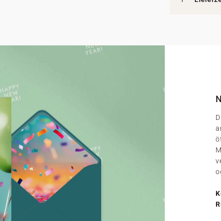
N
D
a
ö
M
v
o
K
R