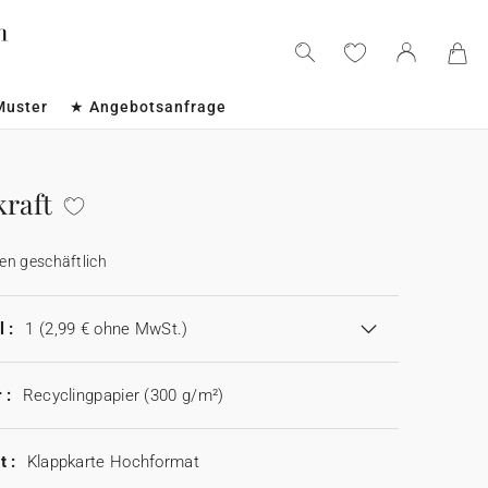
Muster
★ Angebotsanfrage
kraft
en geschäftlich
 :
1
(2,99 € ohne MwSt.)
 :
Recyclingpapier (300 g/m²)
t :
Klappkarte Hochformat