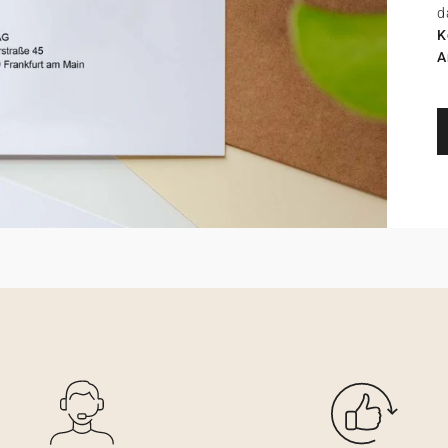
d
K
A