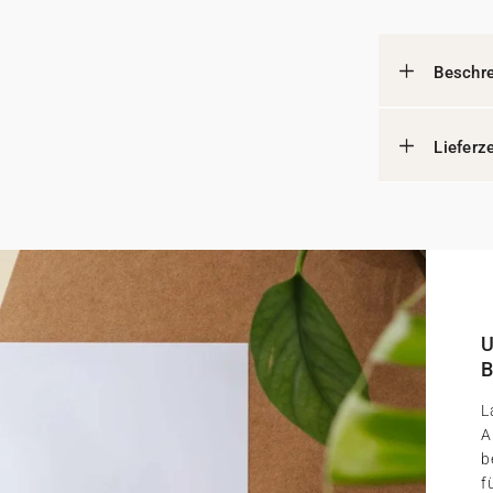
Beschr
Lieferz
U
B
L
A
b
f