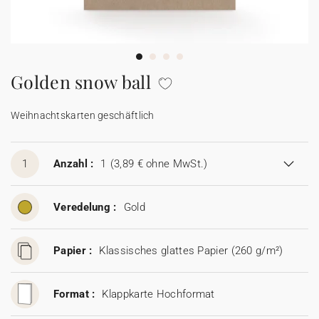
100% personalisierbare Karten
Adressaufkleber für Umschläge
★ Gratis Musterkarten
Menüs
Golden snow ball
★ Angebot anfragen
Thekenaufsteller
Weihnachtskarten geschäftlich
Aufkleber
1
Anzahl :
1
(3,89 € ohne MwSt.)
Veredelung :
Gold
Papier :
Klassisches glattes Papier (260 g/m²)
Format :
Klappkarte Hochformat