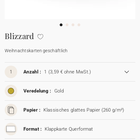
100% personalisierbare Karten
Adressaufkleber für Umschläge
★ Gratis Musterkarten
Menüs
Blizzard
★ Angebot anfragen
Thekenaufsteller
Weihnachtskarten geschäftlich
Aufkleber
1
Anzahl :
1
(3,59 € ohne MwSt.)
Veredelung :
Gold
Papier :
Klassisches glattes Papier (260 g/m²)
Format :
Klappkarte Querformat