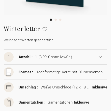
100% personalisierbare Karten
Adressaufkleber für Umschläge
★ Gratis Musterkarten
Menüs
Winter letter
★ Angebot anfragen
Thekenaufsteller
Weihnachtskarten geschäftlich
Aufkleber
1
Anzahl :
1
(3,99 € ohne MwSt.)
Format :
Hochformatige Karte mit Blumensamen (11,5 x 17 cm)
Umschlag :
Weiße Umschläge (12 x 18 cm)
Inklusive
Samentütchen :
Samentütchen
Inklusive