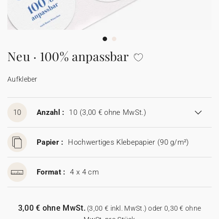
100% personalisierbare Karten
Adressaufkleber für Umschläge
★ Gratis Musterkarten
Menüs
Neu · 100% anpassbar
★ Angebot anfragen
Thekenaufsteller
Aufkleber
Aufkleber
10
Anzahl :
10
(3,00 € ohne MwSt.)
Papier :
Hochwertiges Klebepapier (90 g/m²)
Format :
4 x 4 cm
3,00 € ohne MwSt.
(3,00 € inkl. MwSt.) oder 0,30 € ohne