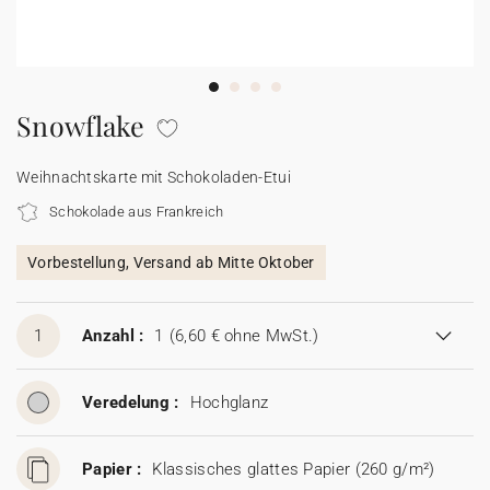
100% personalisierbare Karten
Adressaufkleber für Umschläge
★ Gratis Musterkarten
Menüs
Snowflake
★ Angebot anfragen
Thekenaufsteller
Weihnachtskarte mit Schokoladen-Etui
Schokolade aus Frankreich
Aufkleber
Vorbestellung, Versand ab Mitte Oktober
1
Anzahl :
1
(6,60 € ohne MwSt.)
Veredelung :
Hochglanz
Papier :
Klassisches glattes Papier (260 g/m²)