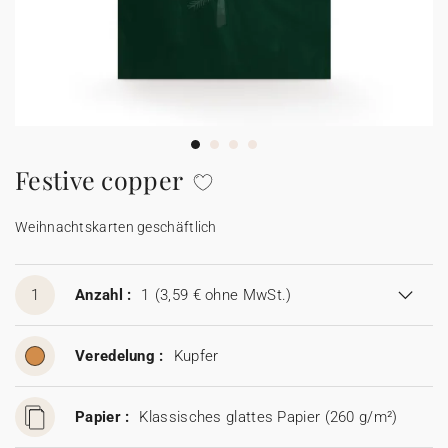
Karten mit Blumensamen
★ Angebot anfragen
Postkarten
100% personalisierbare Karten
Adressaufkleber für Umschläge
★ Gratis Musterkarten
Menüs
Festive copper
★ Angebot anfragen
Thekenaufsteller
Weihnachtskarten geschäftlich
Aufkleber
1
Anzahl :
1
(3,59 € ohne MwSt.)
Veredelung :
Kupfer
Papier :
Klassisches glattes Papier (260 g/m²)