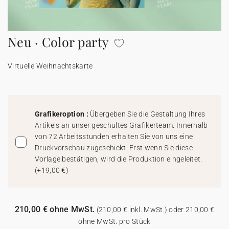
100% personalisierbare Karten
Adressaufkleber für Umschläge
Neu · Color party
★ Gratis Musterkarten
Menüs
Virtuelle Weihnachtskarte
★ Angebot anfragen
Thekenaufsteller
Aufkleber
Grafikeroption :
Übergeben Sie die Gestaltung Ihres
Artikels an unser geschultes Grafikerteam. Innerhalb
von 72 Arbeitsstunden erhalten Sie von uns eine
Druckvorschau zugeschickt. Erst wenn Sie diese
Vorlage bestätigen, wird die Produktion eingeleitet.
(
+19,00 €
)
210,00 € ohne MwSt.
(210,00 € inkl. MwSt.) oder 210,00 €
ohne MwSt. pro Stück