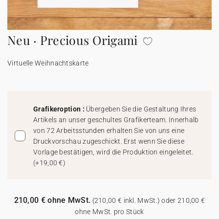
100% personalisierbare Karten
Adressaufkleber für Umschläge
Neu · Precious Origami
★ Gratis Musterkarten
Menüs
Virtuelle Weihnachtskarte
★ Angebot anfragen
Thekenaufsteller
Aufkleber
Grafikeroption :
Übergeben Sie die Gestaltung Ihres
Artikels an unser geschultes Grafikerteam. Innerhalb
von 72 Arbeitsstunden erhalten Sie von uns eine
Druckvorschau zugeschickt. Erst wenn Sie diese
Vorlage bestätigen, wird die Produktion eingeleitet.
(
+19,00 €
)
210,00 € ohne MwSt.
(210,00 € inkl. MwSt.) oder 210,00 €
ohne MwSt. pro Stück