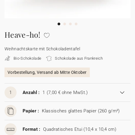
100% personalisierbare Karten
Adressaufkleber für Umschläge
★ Gratis Musterkarten
Menüs
Heave-ho!
★ Angebot anfragen
Thekenaufsteller
Weihnachtskarte mit Schokoladentafel
Bio-Schokolade
Schokolade aus Frankreich
Aufkleber
Vorbestellung, Versand ab Mitte Oktober
1
Anzahl :
1
(7,00 € ohne MwSt.)
Papier :
Klassisches glattes Papier (260 g/m²)
Format :
Quadratisches Etui (10,4 x 10,4 cm)