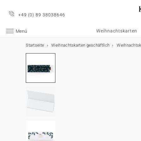
+49 (0) 89 38038646
Weihnachtskarten
Menü
Startseite
Weihnachtskarten geschäftlich
Weihnachtsk
Geschäftliche Weihnachtskarten
Geschäftliche Weihnachtskarten
E-Karten
Weihnachtskarten mit Schokolade
Werbeartikel für Unternehmen
Alle geschäftlichen Weihnachtskarten
E-Karten
Alle E-Karten
Alle Weihnachtskarten mit Schokolade
Alle Werbeartikel
Weihnachtskarten mit Gold
Animierte E-Karten
Weihnachtskarten mit Schokolade
Schokoladenetui
Poster
Lustige Weihnachtskarten
Weihnachtskarten-Video
Schokoladentafel
Werbeartikel für Unternehmen
Einwegkameras
Weihnachtliche Karten
Weihnachtskarten-Video Premium
Karte mit zwei Schokoladen
Geschenkgutscheine
Originelle Weihnachtskarten
★ Gratis Musterkarten
Danksagungskarten