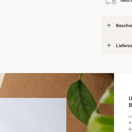
Gesch
Beschr
Lieferz
U
B
L
A
b