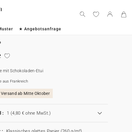
Muster
★ Angebotsanfrage
e
e
e mit Schokoladen-Etui
e aus Frankreich
, Versand ab Mitte Oktober
 :
1
(4,80 € ohne MwSt.)
 :
Klassisches glattes Papier (260 g/m²)