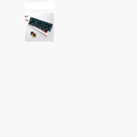
Karten mit Blumensamen
★ Angebot anfragen
Postkarten
100% personalisierbare Karten
Adressaufkleber für Umschläge
★ Gratis Musterkarten
Menüs
★ Angebot anfragen
Thekenaufsteller
Aufkleber