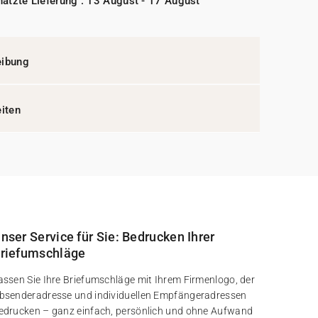
ätzte Lieferung : 13 August - 17 August
eibung
eiten
nser Service für Sie: Bedrucken Ihrer
riefumschläge
assen Sie Ihre Briefumschläge mit Ihrem Firmenlogo, der
bsenderadresse und individuellen Empfängeradressen
edrucken – ganz einfach, persönlich und ohne Aufwand