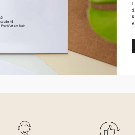
f
d
K
A