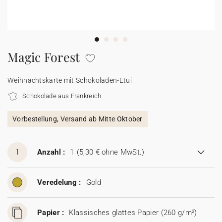
100% personalisierbare Karten
Adressaufkleber für Umschläge
★ Gratis Musterkarten
Menüs
Magic Forest
★ Angebot anfragen
Thekenaufsteller
Weihnachtskarte mit Schokoladen-Etui
Schokolade aus Frankreich
Aufkleber
Vorbestellung, Versand ab Mitte Oktober
1
Anzahl :
1
(5,30 € ohne MwSt.)
Veredelung :
Gold
Papier :
Klassisches glattes Papier (260 g/m²)