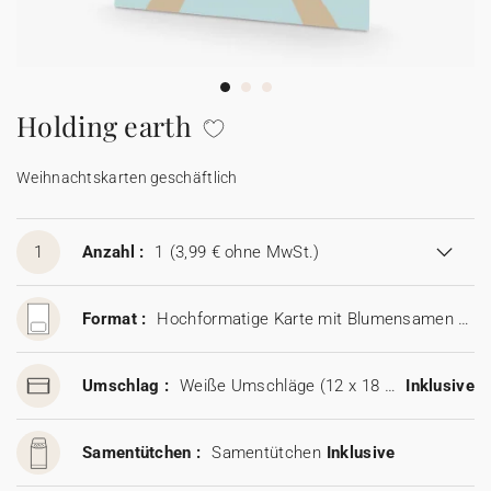
100% personalisierbare Karten
Adressaufkleber für Umschläge
★ Gratis Musterkarten
Menüs
Holding earth
★ Angebot anfragen
Thekenaufsteller
Weihnachtskarten geschäftlich
Aufkleber
1
Anzahl :
1
(3,99 € ohne MwSt.)
Format :
Hochformatige Karte mit Blumensamen (11,5 x 17 cm)
Umschlag :
Weiße Umschläge (12 x 18 cm)
Inklusive
Samentütchen :
Samentütchen
Inklusive