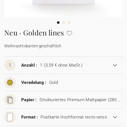
100% personalisierbare Karten
Adressaufkleber für Umschläge
★ Gratis Musterkarten
Menüs
Neu · Golden lines
★ Angebot anfragen
Thekenaufsteller
Weihnachtskarten geschäftlich
Aufkleber
1
Anzahl :
1
(3,59 € ohne MwSt.)
Veredelung :
Gold
Papier :
Strukturiertes Premium Mattpapier (280 g/m²)
Format :
Postkarte Hochformat recto-verso