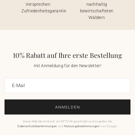
Versprechen:
nachhaltig
Zufriedenheitsgarantie
bewirtschafteten
Wäldern
10% Rabatt auf Ihre erste Bestellung
mit Anmeldung für den Newsletter!
E-Mail
ANMELDEN
Diese Website ist durch reCAPTCHA geschützt und es gelten die
Datenschutzbestimmungen
und
Nutzungsbestimmungen
von Google.