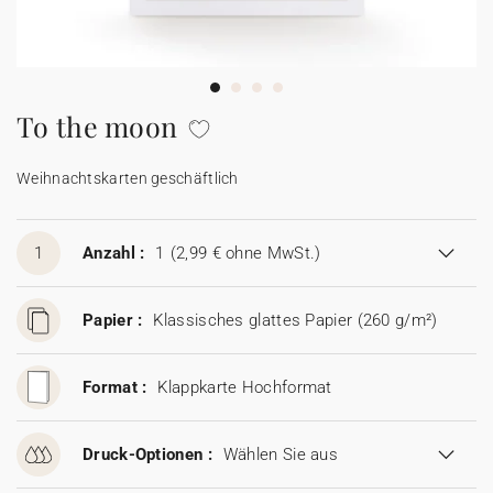
100% personalisierbare Karten
Adressaufkleber für Umschläge
★ Gratis Musterkarten
Menüs
To the moon
★ Angebot anfragen
Thekenaufsteller
Weihnachtskarten geschäftlich
Aufkleber
1
Anzahl :
1
(2,99 € ohne MwSt.)
Papier :
Klassisches glattes Papier (260 g/m²)
Format :
Klappkarte Hochformat
Druck-Optionen :
Wählen Sie aus