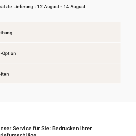
ätzte Lieferung : 12 August - 14 August
eibung
l-Option
eiten
nser Service für Sie: Bedrucken Ihrer
riefumschläge