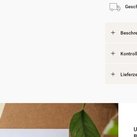
Gesch
Beschr
Kontrol
Lieferz
U
B