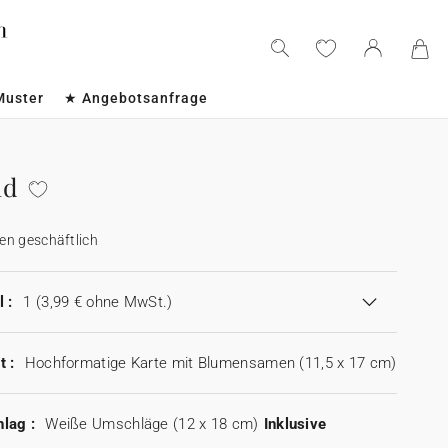
Muster
★ Angebotsanfrage
nd
en geschäftlich
 :
1
(3,99 € ohne MwSt.)
t :
Hochformatige Karte mit Blumensamen (11,5 x 17 cm)
lag :
Weiße Umschläge (12 x 18 cm)
Inklusive