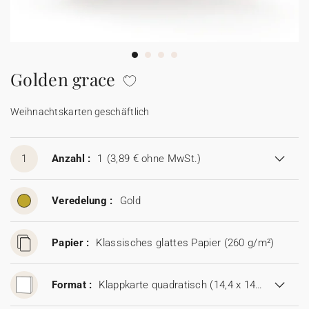
100% personalisierbare Karten
Adressaufkleber für Umschläge
★ Gratis Musterkarten
Menüs
Golden grace
★ Angebot anfragen
Thekenaufsteller
Weihnachtskarten geschäftlich
Aufkleber
1
Anzahl :
1
(3,89 € ohne MwSt.)
Veredelung :
Gold
Papier :
Klassisches glattes Papier (260 g/m²)
Format :
Klappkarte quadratisch (14,4 x 14,4 cm)