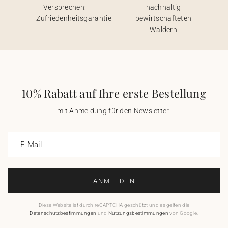
Versprechen:
nachhaltig
Zufriedenheitsgarantie
bewirtschafteten
Wäldern
10% Rabatt auf Ihre erste Bestellung
mit Anmeldung für den Newsletter!
E-Mail
ANMELDEN
Diese Website ist durch reCAPTCHA geschützt und es gelten die
Datenschutzbestimmungen
und
Nutzungsbestimmungen
von Google.