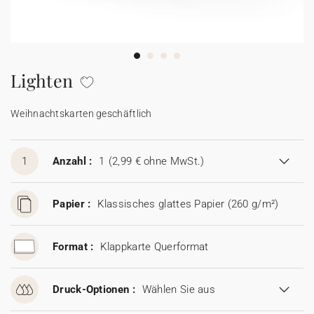
100% personalisierbare Karten
Adressaufkleber für Umschläge
★ Gratis Musterkarten
Menüs
Lighten
★ Angebot anfragen
Thekenaufsteller
Weihnachtskarten geschäftlich
Aufkleber
1
Anzahl :
1
(2,99 € ohne MwSt.)
Papier :
Klassisches glattes Papier (260 g/m²)
Format :
Klappkarte Querformat
Druck-Optionen :
Wählen Sie aus