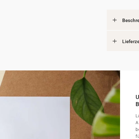
Beschr
Lieferz
U
B
L
A
b
f