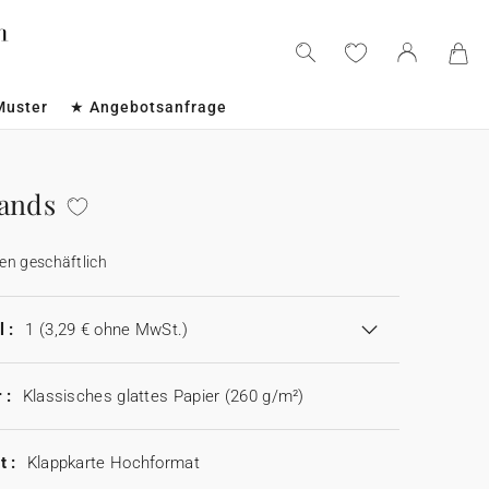
Muster
★ Angebotsanfrage
ands
en geschäftlich
 :
1
(3,29 € ohne MwSt.)
 :
Klassisches glattes Papier (260 g/m²)
t :
Klappkarte Hochformat