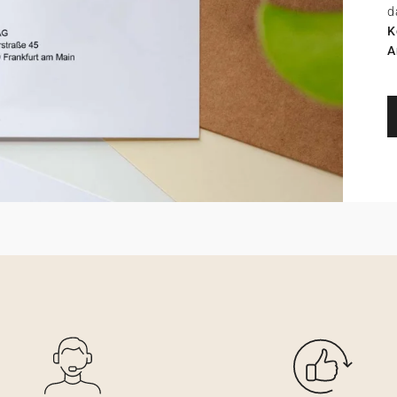
d
K
A