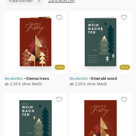
Traditionnell
Zurücksetzen
100% personalisierbare Karten
Adressaufkleber für Umschläge
★ Gratis Musterkarten
Menüs
★ Angebot anfragen
Thekenaufsteller
Aufkleber
Gold
Gold
Neuheiten
Sienna trees
Neuheiten
Emerald wood
ab 2,05 € ohne MwSt
ab 2,05 € ohne MwSt