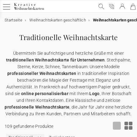
Startseite
Weihnachtskarten geschäftlich
Weihnachtskarten gesch
Geschäftliche Weihnachtskarten
Geschäftliche Weihnachtskarten
E-Karten
Weihnachtskarten mit Schokolade
Werbeartikel für Unternehmen
Traditionelle Weihnachtskarte
Alle geschäftlichen Weihnachtskarten
E-Karten
Alle E-Karten
Alle Weihnachtskarten mit Schokolade
Alle Werbeartikel
Übermitteln Sie aufrichtige und herzliche Grüße mit einer
Weihnachtskarten mit Gold
Animierte E-Karten
Weihnachtskarten mit Schokolade
Schokoladenetui
Poster
traditionellen Weihnachtskarte für Unternehmen
. Stechpalme,
Sterne, Kerze, Schnee, Tannenbaum: Unsere Modelle
professioneller Weihnachtskarten
in traditioneller Inspiration
Lustige Weihnachtskarten
Weihnachtskarten-Video
Schokoladentafel
Werbeartikel für Unternehmen
Einwegkameras
beschwören die Magie der Festtage mit Eleganz und
Authentizität. In Frankreich auf hochwertigem Papier gedruckt,
Weihnachtliche Karten
Weihnachtskarten-Video Premium
Karte mit zwei Schokoladen
Geschenkgutscheine
sind sie
online personalisierbar
mit Ihrem
Logo
, Ihrer Botschaft
und Ihren Kontaktdaten. Eine klassische und zeitlose
professionelle Weihnachtskarte
, die Jahr für Jahr eine herzliche
Originelle Weihnachtskarten
★ Gratis Musterkarten
Danksagungskarten
Verbindung zu Ihren Kunden, Partnern und Mitarbeitern schafft.
109 gefundene Produkte
Karten mit Blumensamen
★ Angebot anfragen
Postkarten