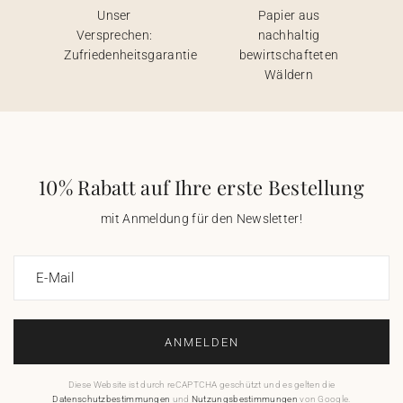
Unser
Papier aus
Versprechen:
nachhaltig
Zufriedenheitsgarantie
bewirtschafteten
Wäldern
10% Rabatt auf Ihre erste Bestellung
mit Anmeldung für den Newsletter!
E-Mail
ANMELDEN
Diese Website ist durch reCAPTCHA geschützt und es gelten die
Datenschutzbestimmungen
und
Nutzungsbestimmungen
von Google.