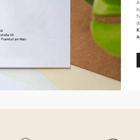
A
b
f
d
K
A