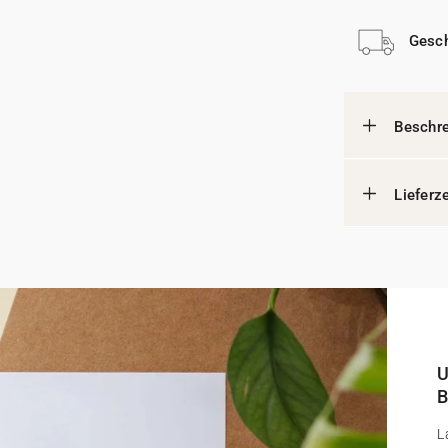
Gesch
Beschr
Lieferz
U
B
L