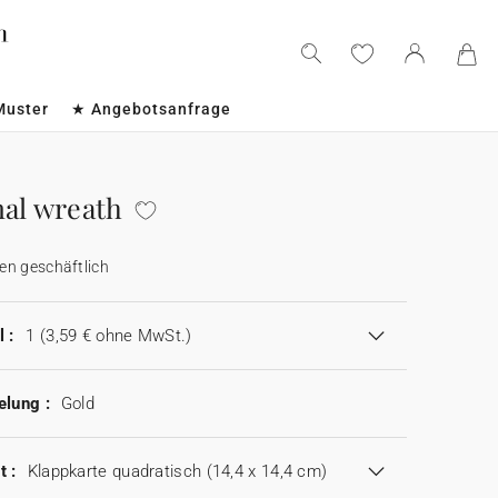
Muster
★ Angebotsanfrage
nal wreath
en geschäftlich
 :
1
(3,59 € ohne MwSt.)
elung :
Gold
t :
Klappkarte quadratisch (14,4 x 14,4 cm)