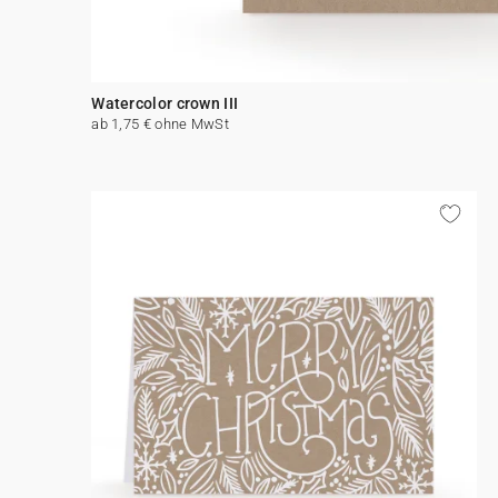
Watercolor crown III
ab 1,75 € ohne MwSt