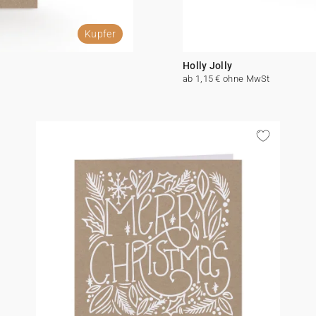
Kupfer
Holly Jolly
ab 1,15 € ohne MwSt