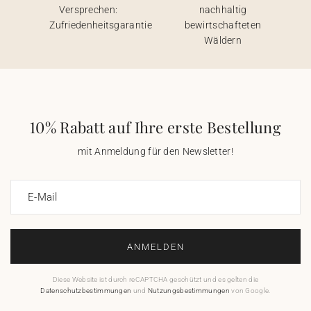
Versprechen:
nachhaltig
Zufriedenheitsgarantie
bewirtschafteten
Wäldern
10% Rabatt auf Ihre erste Bestellung
mit Anmeldung für den Newsletter!
E-Mail
ANMELDEN
Diese Website ist durch reCAPTCHA geschützt und es gelten die
Datenschutzbestimmungen
und
Nutzungsbestimmungen
von Google.