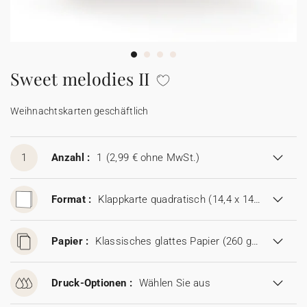
100% personalisierbare Karten
Adressaufkleber für Umschläge
★ Gratis Musterkarten
Menüs
Sweet melodies II
★ Angebot anfragen
Thekenaufsteller
Weihnachtskarten geschäftlich
Aufkleber
1
Anzahl :
1
(2,99 € ohne MwSt.)
Format :
Klappkarte quadratisch (14,4 x 14,4 cm)
Papier :
Klassisches glattes Papier (260 g/m²)
Druck-Optionen :
Wählen Sie aus