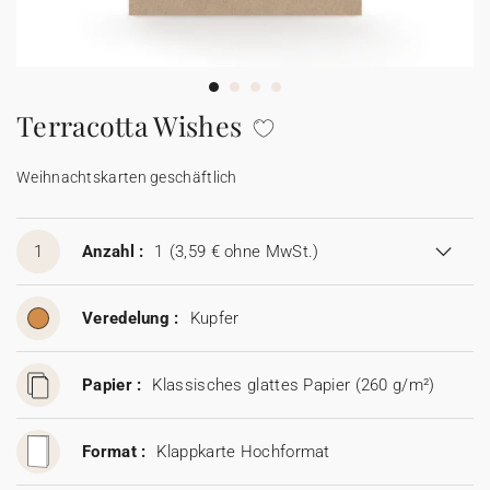
100% personalisierbare Karten
Adressaufkleber für Umschläge
★ Gratis Musterkarten
Menüs
Terracotta Wishes
★ Angebot anfragen
Thekenaufsteller
Weihnachtskarten geschäftlich
Aufkleber
1
Anzahl :
1
(3,59 € ohne MwSt.)
Veredelung :
Kupfer
Papier :
Klassisches glattes Papier (260 g/m²)
Format :
Klappkarte Hochformat