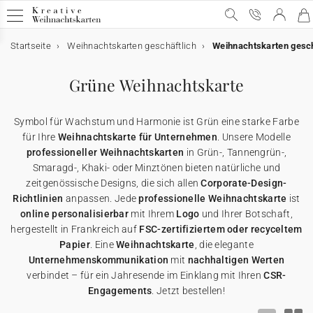
Startseite
Weihnachtskarten geschäftlich
Weihnachtskarten gesch
Geschäftliche Weihnachtskarten
Geschäftliche Weihnachtskarten
E-Karten
Weihnachtskarten mit Schokolade
Werbeartikel für Unternehmen
Grüne Weihnachtskarte
Alle geschäftlichen Weihnachtskarten
E-Karten
Alle E-Karten
Alle Weihnachtskarten mit Schokolade
Alle Werbeartikel
Symbol für Wachstum und Harmonie ist Grün eine starke Farbe
Weihnachtskarten mit Gold
Animierte E-Karten
Weihnachtskarten mit Schokolade
Schokoladenetui
Poster
für Ihre
Weihnachtskarte für Unternehmen
. Unsere Modelle
professioneller Weihnachtskarten
in Grün-, Tannengrün-,
Smaragd-, Khaki- oder Minztönen bieten natürliche und
Lustige Weihnachtskarten
Weihnachtskarten-Video
Schokoladentafel
Werbeartikel für Unternehmen
Einwegkameras
zeitgenössische Designs, die sich allen
Corporate-Design-
Richtlinien
anpassen. Jede
professionelle Weihnachtskarte
ist
Weihnachtliche Karten
Weihnachtskarten-Video Premium
Karte mit zwei Schokoladen
Geschenkgutscheine
online personalisierbar
mit Ihrem
Logo
und Ihrer Botschaft,
hergestellt in Frankreich auf
FSC-zertifiziertem oder recyceltem
Papier
. Eine
Weihnachtskarte
, die elegante
Originelle Weihnachtskarten
★ Gratis Musterkarten
Danksagungskarten
Unternehmenskommunikation
mit
nachhaltigen Werten
verbindet – für ein Jahresende im Einklang mit Ihren
CSR-
Engagements
. Jetzt bestellen!
Karten mit Blumensamen
★ Angebot anfragen
Postkarten