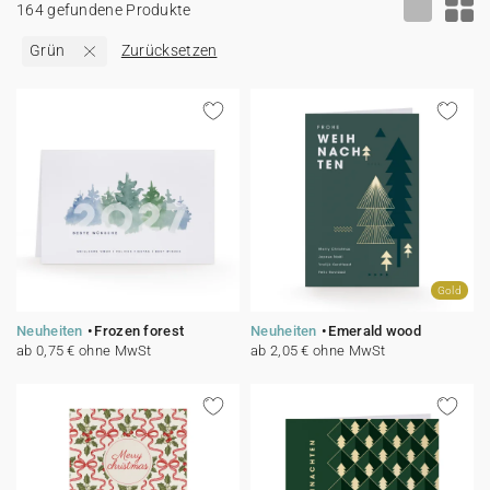
164 gefundene Produkte
100% personalisierbare Karten
Adressaufkleber für Umschläge
Grün
Zurücksetzen
★ Gratis Musterkarten
Menüs
★ Angebot anfragen
Thekenaufsteller
Aufkleber
Gold
Neuheiten
Frozen forest
Neuheiten
Emerald wood
ab 0,75 € ohne MwSt
ab 2,05 € ohne MwSt