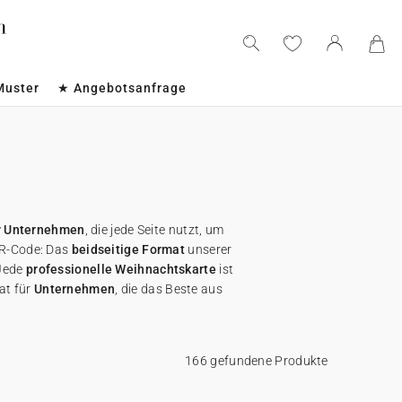
Muster
★ Angebotsanfrage
ür Unternehmen
, die jede Seite nutzt, um
QR-Code: Das
beidseitige Format
unserer
 Jede
professionelle Weihnachtskarte
ist
at für
Unternehmen
, die das Beste aus
166 gefundene Produkte