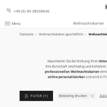
+49 (0) 89 38038646
Weihnachtskarten
Menü
Startseite
Weihnachtskarten geschäftlich
Weihnachtsk
Geschäftliche Weihnachtskarten
Geschäftliche Weihnachtskarten
E-Karten
Weihnachtskarten mit Schokolade
Werbeartikel für Unternehmen
Alle geschäftlichen Weihnachtskarten
E-Karten
Alle E-Karten
Alle Weihnachtskarten mit Schokolade
Alle Werbeartikel
Maximieren Sie die Wirkung Ihrer
Unte
Weihnachtskarten mit Gold
Animierte E-Karten
Weihnachtskarten mit Schokolade
Schokoladenetui
Poster
Ihre Botschaft reichhaltig und kohärent
professionellen Weihnachtskarten
ermö
Lustige Weihnachtskarten
Weihnachtskarten-Video
Schokoladentafel
Werbeartikel für Unternehmen
Einwegkameras
online personalisierbar
und wird in Fr
Weihnachtliche Karten
Weihnachtskarten-Video Premium
Karte mit zwei Schokoladen
Geschenkgutscheine
Beidseitig drucken
Zurü
FILTER
(1)
Originelle Weihnachtskarten
★ Gratis Musterkarten
Danksagungskarten