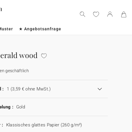
Muster
★ Angebotsanfrage
erald wood
en geschäftlich
 :
1
(3,59 € ohne MwSt.)
elung :
Gold
 :
Klassisches glattes Papier (260 g/m²)