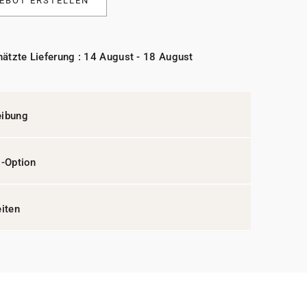
EBOT ERSTELLEN
ätzte Lieferung : 14 August - 18 August
eibung
l-Option
eiten