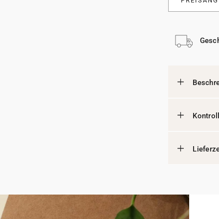
PREISANG
Gesch
Beschr
Kontrol
Lieferz