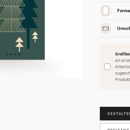
Forma
Umsch
Grafike
an unse
Arbeits
zugesch
Produkt
GESTALTE