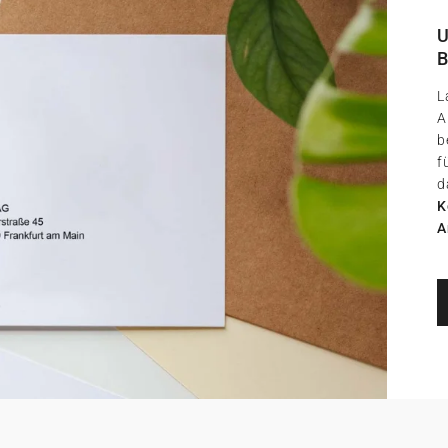
U
B
L
A
b
f
d
K
A