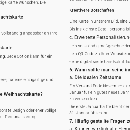
rtige Karte wünschen: Die
Kreativere Botschaften
nachtskarte
Eine Karte in unserem Bild, eine 
Bis ins kleinste Detail personalis
 vollständig anpassbar an Ihre
c. Erweiterte Personalisieru
- ein vollständig maßgeschneide
skarte
- ein QR-Code zu Ihrer Website 
ng: Jede Option kann für ein
- eine digitalisierte handschriftl
6. Wann sollte man seine i
a. Die idealen Zeiträume
ere, für eine einzigartige und
Ein Versand Ende November eign
Januar für ein gutes neues Jahr
re Weihnachtskarte?
zu verschicken.
Die erste Januarhälfte bleibt d
orate Design oder eher völlige
31. Januar üblich ist.
er Personalisierung.
7. Häufig gestellte Fragen 
a. Können wirklich alle Elem