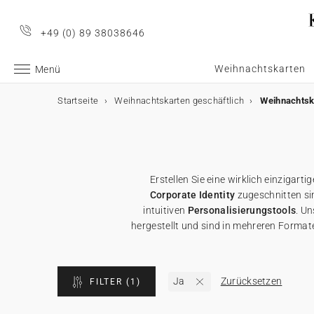
+49 (0) 89 38038646
Weihnachtskarten
Menü
Startseite
Weihnachtskarten geschäftlich
Weihnachtsk
Geschäftliche Weihnachtskarten
Geschäftliche Weihnachtskarten
E-Karten
Weihnachtskarten mit Schokolade
Werbeartikel für Unternehmen
Alle geschäftlichen Weihnachtskarten
E-Karten
Alle E-Karten
Alle Weihnachtskarten mit Schokolade
Alle Werbeartikel
Erstellen Sie eine wirklich einzigarti
Weihnachtskarten mit Gold
Animierte E-Karten
Weihnachtskarten mit Schokolade
Schokoladenetui
Poster
Corporate Identity
zugeschnitten si
intuitiven
Personalisierungstools
. U
Lustige Weihnachtskarten
Weihnachtskarten-Video
Schokoladentafel
Werbeartikel für Unternehmen
Einwegkameras
hergestellt und sind in mehreren Formate
Weihnachtliche Karten
Weihnachtskarten-Video Premium
Karte mit zwei Schokoladen
Geschenkgutscheine
Ja
Zurücksetzen
FILTER
(1)
Originelle Weihnachtskarten
★ Gratis Musterkarten
Danksagungskarten