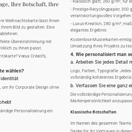
- Klassisch glatt, 260 g/m², für 
age, Ihre Botschaft, Ihre
- Prestige-Recyclingpapier, 300 g
verantwortungsvolles Vorgehen
bare Weihnachtskarte lässt Ihnen
- Luxus-Kreation, 280 g/m², maßg
Ihrem Bild zu gestalten. Eine
elegantes Ergebnis
 ablehnen.
Kostenlose Musterkarten ermögli
perfekte Übereinstimmung mit
Umsetzung Ihres Projekts zu tes
irklich zu Ihnen passt.
4. Wie personalisiert man 
htskarte? Vœux Créatifs,
a. Arbeiten Sie jedes Detail
rte wählen?
Logo, Farben, Typografie: Jedes
vollständig kohärentes Ergebnis
identität
b. Verfassen Sie eine ganz 
, um Ihr Corporate Design ohne
Die vollständige Personalisierun
Markenpersönlichkeit anzupasse
abhebt
ständige Personalisierung ein
Klassische Botschaften
Im Namen des gesamten Teams al
Danke für Ihr Vertrauen in diese