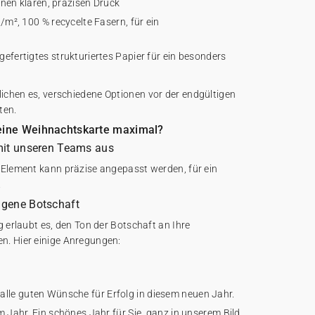
einen klaren, präzisen Druck
/m², 100 % recycelte Fasern, für ein
efertigtes strukturiertes Papier für ein besonders
chen es, verschiedene Optionen vor der endgültigen
ten.
seine Weihnachtskarte maximal?
 mit unseren Teams aus
 Element kann präzise angepasst werden, für ein
.
eigene Botschaft
g erlaubt es, den Ton der Botschaft an Ihre
n. Hier einige Anregungen:
le guten Wünsche für Erfolg in diesem neuen Jahr.
m Jahr. Ein schönes Jahr für Sie, ganz in unserem Bild.