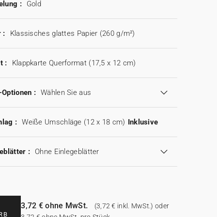
elung :
Gold
 :
Klassisches glattes Papier (260 g/m²)
t :
Klappkarte Querformat (17,5 x 12 cm)
-Optionen :
Wählen Sie aus
lag :
Weiße Umschläge (12 x 18 cm)
Inklusive
eblätter :
Ohne Einlegeblätter
3,72 € ohne MwSt.
(3,72 € inkl. MwSt.) oder
RB
3,72 € ohne MwSt. pro Stück