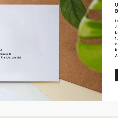
U
B
L
A
b
f
d
K
A