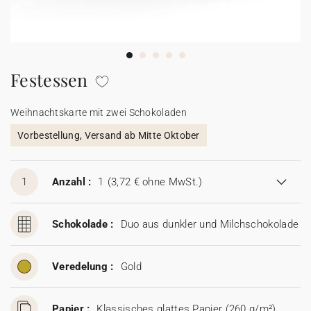
100% personalisierbare Karten
Adressaufkleber für Umschläge
★ Gratis Musterkarten
Menüs
Festessen
★ Angebot anfragen
Thekenaufsteller
Weihnachtskarte mit zwei Schokoladen
Vorbestellung, Versand ab Mitte Oktober
Aufkleber
1
Anzahl :
1
(3,72 € ohne MwSt.)
Schokolade :
Duo aus dunkler und Milchschokolade
Veredelung :
Gold
Papier :
Klassisches glattes Papier (260 g/m²)