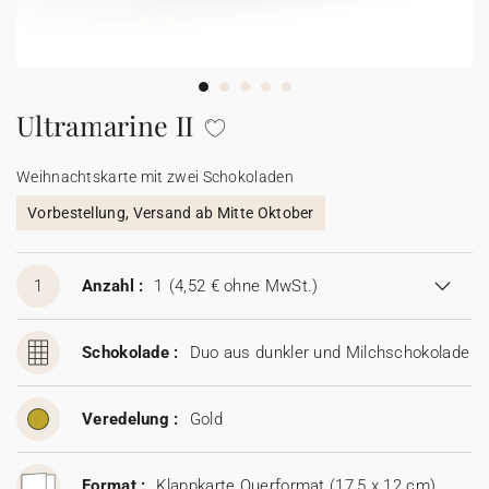
100% personalisierbare Karten
Adressaufkleber für Umschläge
★ Gratis Musterkarten
Menüs
Ultramarine II
★ Angebot anfragen
Thekenaufsteller
Weihnachtskarte mit zwei Schokoladen
Vorbestellung, Versand ab Mitte Oktober
Aufkleber
1
Anzahl :
1
(4,52 € ohne MwSt.)
Schokolade :
Duo aus dunkler und Milchschokolade
Veredelung :
Gold
Format :
Klappkarte Querformat (17,5 x 12 cm)