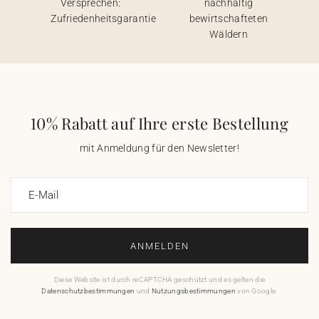
Versprechen:
nachhaltig
Zufriedenheitsgarantie
bewirtschafteten
Wäldern
10% Rabatt auf Ihre erste Bestellung
mit Anmeldung für den Newsletter!
E-Mail
ANMELDEN
Diese Website ist durch reCAPTCHA geschützt und es gelten die
Datenschutzbestimmungen
und
Nutzungsbestimmungen
von Google.