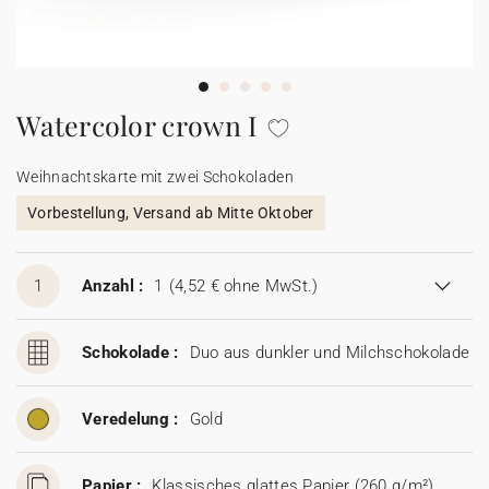
100% personalisierbare Karten
Adressaufkleber für Umschläge
★ Gratis Musterkarten
Menüs
Watercolor crown I
★ Angebot anfragen
Thekenaufsteller
Weihnachtskarte mit zwei Schokoladen
Vorbestellung, Versand ab Mitte Oktober
Aufkleber
1
Anzahl :
1
(4,52 € ohne MwSt.)
Schokolade :
Duo aus dunkler und Milchschokolade
Veredelung :
Gold
Papier :
Klassisches glattes Papier (260 g/m²)