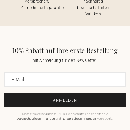
Versprechen:
nachhaltig
Zufriedenheitsgarantie
bewirtschafteten
Wäldern
10% Rabatt auf Ihre erste Bestellung
mit Anmeldung für den Newsletter!
E-Mail
ANMELDEN
Diese Website ist durch reCAPTCHA geschützt und es gelten die
Datenschutzbestimmungen
und
Nutzungsbestimmungen
von Google.