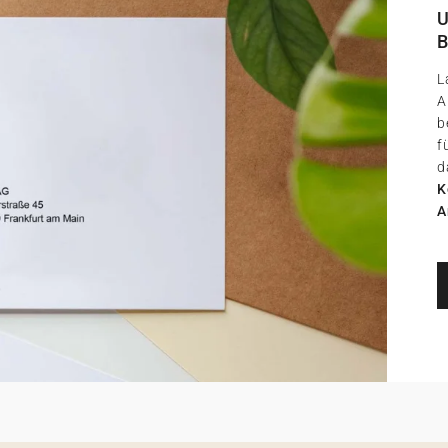
U
B
L
A
b
f
d
K
A