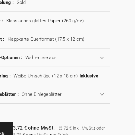
elung :
Gold
 :
Klassisches glattes Papier (260 g/m²)
t :
Klappkarte Querformat (17,5 x 12 cm)
-Optionen :
Wählen Sie aus
lag :
Weiße Umschläge (12 x 18 cm)
Inklusive
eblätter :
Ohne Einlegeblätter
3,72 € ohne MwSt.
(3,72 € inkl. MwSt.) oder
RB
3,72 € ohne MwSt. pro Stück