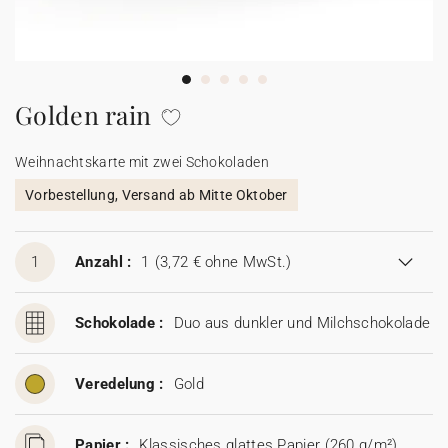
100% personalisierbare Karten
Adressaufkleber für Umschläge
★ Gratis Musterkarten
Menüs
Golden rain
★ Angebot anfragen
Thekenaufsteller
Weihnachtskarte mit zwei Schokoladen
Vorbestellung, Versand ab Mitte Oktober
Aufkleber
1
Anzahl :
1
(3,72 € ohne MwSt.)
Schokolade :
Duo aus dunkler und Milchschokolade
Veredelung :
Gold
Papier :
Klassisches glattes Papier (260 g/m²)